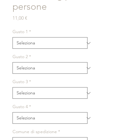
persone
Prezzo
11,00 €
Gusto 1
*
Gusto 2
*
Gusto 3
*
Gusto 4
*
Comune di spedizione
*