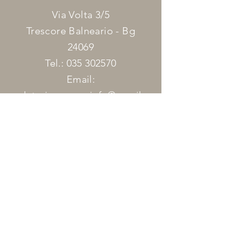
Via Volta 3/5
Trescore Balneario - Bg
24069
Tel.:
035 302570
Email:
gelateriaessenzainfo@gmail.c
om
ORARI
D'APERTURA
Aperto tutti i giorni, per asporto o
consumo sul posto, sia all'interno
sia all'esterno
.
lun.-ven. dalle 14:00 alle 23:00