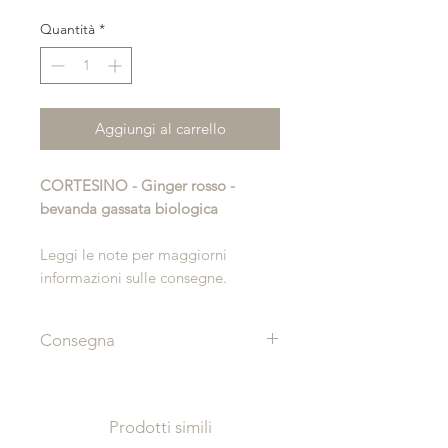
Quantità
*
Aggiungi al carrello
CORTESINO - Ginger rosso -
bevanda gassata biologica
Leggi le note per maggiorni
informazioni sulle consegne.
Consegna
La consegna sarà effettuata
direttamente a casa tua, a partire
dalle ore 12:00 del giorno che hai
Prodotti simili
selezionato.